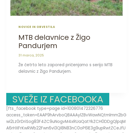
NOVICE IN OBVESTILA
MTB delavnice z Žigo
Pandurjem
31 marca, 2025
Že četrto leto zapored pričenjamo s serijo MTB
delavnic z Žigo Pandurjem.
SVEŽE IZ FACEBOOKA
[fts_facebook type=page id=100801472326776
access_token=EAAP9hArvboQBAAAylZBvWawNQtmlmm2bG
wi2Lz0rDriSog83F4ZC9uNogvM4xRUaQatYkZCH0DDgQlpqM
A6rHXFrKwRWb22Fwn6vI3QI8N83nC0oP6lE3g9upRwtZCeJfU