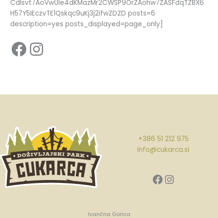
CdIsvt7AoVw0Ie4dKMazMr2CWSP9OrZAohw7ZASFdqTZBX6
H57Y5IEczvTE1Qskqc9uKj3j2ifwZDZD posts=6
description=yes posts_displayed=page_only]
Facebook Park Cukarca
Instagram Park Cukarca
+386 51 212 975
info@cukarca.si
Facebook Park Cukarca
Instagram Park Cukarca
Ivančna Gorica